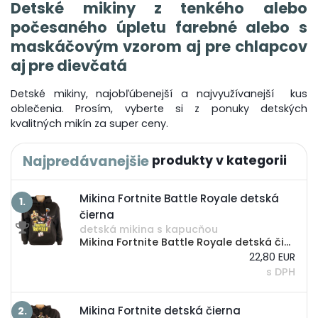
Detské mikiny z tenkého alebo
počesaného úpletu farebné alebo s
maskáčovým vzorom aj pre chlapcov
aj pre dievčatá
Detské mikiny, najobľúbenejší a najvyužívanejší kus
oblečenia. Prosím, vyberte si z ponuky detských
kvalitných mikín za super ceny.
Najpredávanejšie
Mikina Fortnite Battle Royale detská
1.
čierna
detská mikina s kapucňou
Mikina Fortnite Battle Royale detská čierna špecifikácia: zateplená čierna detská mikina s kapucou z počesaného úpletu so zobrazením počítačovej hry Fortnite na prednom i zadnom diele, mikina sa oblieka cez hlavu, dve bočné všité vrecká, v spodnej...
22,80 EUR
s DPH
Mikina Fortnite detská čierna
2.