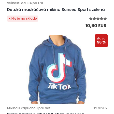
veľkosti od 134 po 170
Detská maskáčová mikina Sunsea Sports zelená
Nie je na sklade
10,60 EUR
zľava
56 %
Mikina s kapucňou pre deti
X2702E5