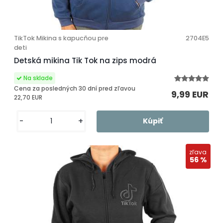
TikTok Mikina s kapucňou pre
2704E5
deti
Detská mikina Tik Tok na zips modrá
Cena za posledných 30 dní pred zľavou
9,99 EUR
22,70 EUR
-
+
zľava
56 %