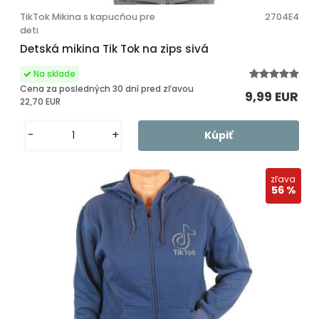
TikTok Mikina s kapucňou pre
2704E4
deti
Detská mikina Tik Tok na zips sivá
Cena za posledných 30 dní pred zľavou
9,99 EUR
22,70 EUR
-
+
zľava
56 %