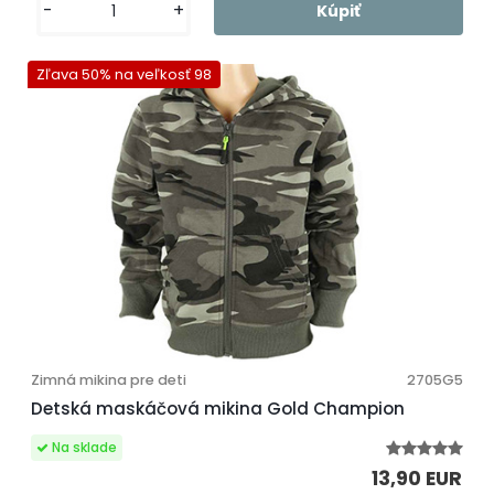
-
+
Zľava 50% na veľkosť 98
Zimná mikina pre deti
2705G5
Detská maskáčová mikina Gold Champion
13,90 EUR