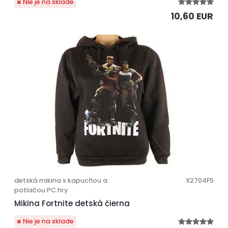
Nie je na sklade
10,60 EUR
detská mikina s kapucňou a
X2704F5
potlačou PC hry
Mikina Fortnite detská čierna
Nie je na sklade