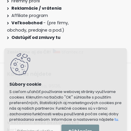
Firemný profil
Reklamácie / vrátenia
Affiliate program
Veľkoobchod
- (pre firmy,
obchody, predajne a pod.)
Odstúpiť od zmluvy tu
Zasielame aj do ČR!
tifantex.cz
Kde Nás nájdete
Hlavná 623, Lehota, 95136,
S cieľom uľahčiť používanie webovej stránky využívame
Nitra - Slovensko
cookies. Kliknutím na tlačidlo "OK" súhlasíte s použitím
v čase od:
7:00h - do 16:00h
preferenčných, štatistických aj marketingových cookies pre
Od pondelka do piatka.
nás aj našich partnerov. Funkčné cookies sú v rámci
zachovania funkčnosti webu používané počas celej doby
Platba na výdajnom mieste možná
prehliadania webom. Informácie a nastavenia nájdete
tu
.
v hotovosti alebo bezkontaktne
kartou