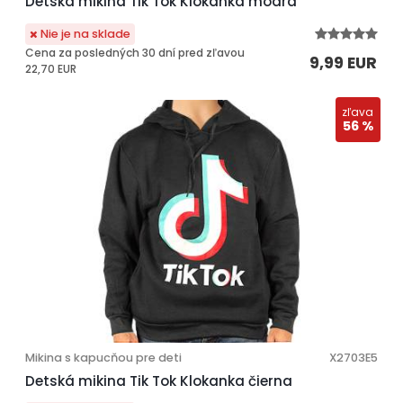
Detská mikina Tik Tok Klokanka modrá
Nie je na sklade
Cena za posledných 30 dní pred zľavou
9,99 EUR
22,70 EUR
zľava
56 %
Mikina s kapucňou pre deti
X2703E5
Detská mikina Tik Tok Klokanka čierna