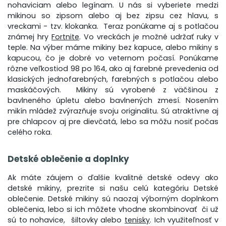
nohaviciam alebo legínam. U nás si vyberiete medzi
mikinou so zipsom alebo aj bez zipsu cez hlavu, s
vreckami - tzv. klokanka. Teraz ponúkame aj s potlačou
známej hry
Fortnite
. Vo vreckách je možné udržať ruky v
teple. Na výber máme mikiny bez kapuce, alebo mikiny s
kapucou, čo je dobré vo veternom počasí. Ponúkame
rôzne veľkostiod 98 po 164, ako aj farebné prevedenia od
klasických jednofarebných, farebných s potlačou alebo
maskáčových. Mikiny sú vyrobené z väčšinou z
bavlneného úpletu alebo bavlnených zmesí. Nosením
mikín mládež zvýrazňuje svoju originalitu. Sú atraktívne aj
pre chlapcov aj pre dievčatá, lebo sa môžu nosiť počas
celého roka.
Detské oblečenie a doplnky
Ak máte záujem o ďalšie kvalitné detské odevy ako
detské mikiny, prezrite si našu celú kategóriu Detské
oblečenie. Detské mikiny sú naozaj výborným doplnkom
oblečenia, lebo si ich môžete vhodne skombinovať či už
sú to nohavice, šiltovky alebo
tenisky
. Ich využiteľnosť v