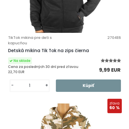
TikTok mikina pre deti s
2704E6
kapucňou
Detská mikina Tik Tok na zips čierna
Cena za posledných 30 dní pred zľavou
9,99 EUR
22,70 EUR
-
+
zľava
60 %