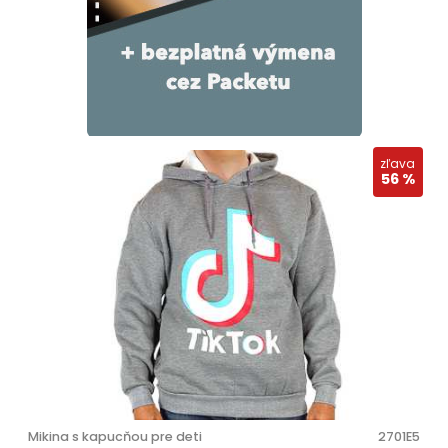
zľava
56 %
Mikina s kapucňou pre deti
2701E5