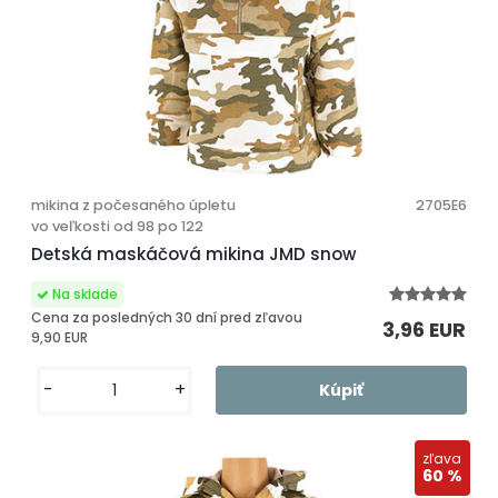
mikina z počesaného úpletu
2705E6
vo veľkosti od 98 po 122
Detská maskáčová mikina JMD snow
Cena za posledných 30 dní pred zľavou
3,96 EUR
9,90 EUR
-
+
zľava
60 %