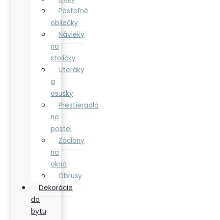
Posteľné
obliečky
Návleky
na
stoličky
Uteráky
a
osušky
Prestieradlá
na
postel
Záclony
na
okná
Obrusy
Dekorácie
do
bytu