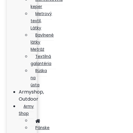
keper
Metrový
textil,
Látky
Bavlnené
látky
Metráž
Textilná
galantéria
Rúška
na
ústa
Armyshop,
Outdoor
Army
Shop
Pánske