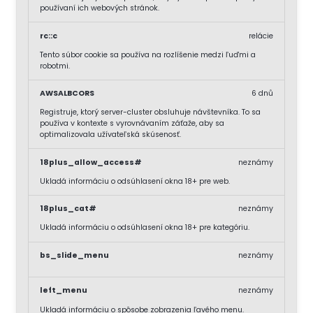
používaní ich webových stránok.
rc::c
relácie
Tento súbor cookie sa používa na rozlíšenie medzi ľuďmi a
robotmi.
AWSALBCORS
6 dnů
Registruje, ktorý server-cluster obsluhuje návštevníka. To sa
používa v kontexte s vyrovnávaním záťaže, aby sa
optimalizovala užívateľská skúsenosť.
18plus_allow_access#
neznámy
Ukladá informáciu o odsúhlasení okna 18+ pre web.
18plus_cat#
neznámy
Ukladá informáciu o odsúhlasení okna 18+ pre kategóriu.
bs_slide_menu
neznámy
left_menu
neznámy
Ukladá informáciu o spôsobe zobrazenia ľavého menu.