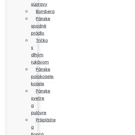
súpravy
Bombera
Pánske
spodné
prádlo
Tričko
s
dlhým
rukávom
Pánske
polokošele,
košele
Pánske
svetre
a
pulóvre
Pršiplášte
a
Pončá