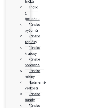
tričká
Tričká
s
potlačou
Pánske
pyžamá
Pánske
tepláky
Pánske
kraťasy
Pánske
nohavice
Pánske
mikiny
Nadmerné
veľkosti
Pánske
bundy
Pánske