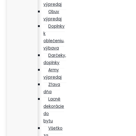
výpredaj
Obuv
výpredaj
Doplnky
k
oblečeniu,
výbava
Darčeky,
doplnky
Army
výpredaj
Zľava
dňa
Lacné
dekorácie
do
bytu
Všetko
za