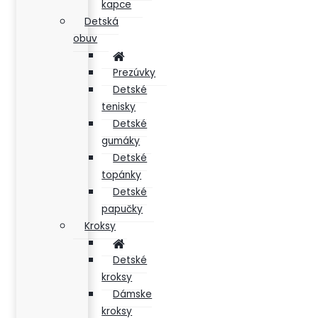
kapce
Detská
obuv
Prezúvky
Detské
tenisky
Detské
gumáky
Detské
topánky
Detské
papučky
Kroksy
Detské
kroksy
Dámske
kroksy