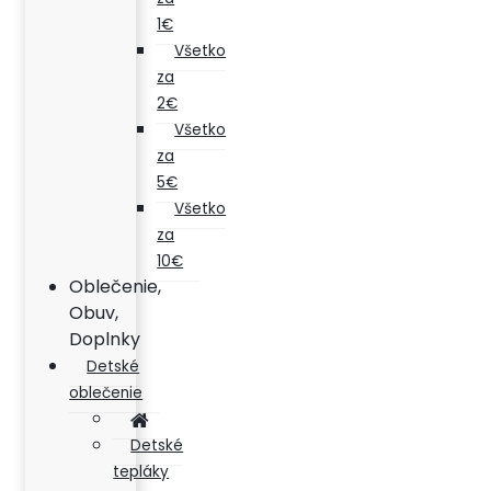
1€
Všetko
za
2€
Všetko
za
5€
Všetko
za
10€
Oblečenie,
Obuv,
Doplnky
Detské
oblečenie
Detské
tepláky