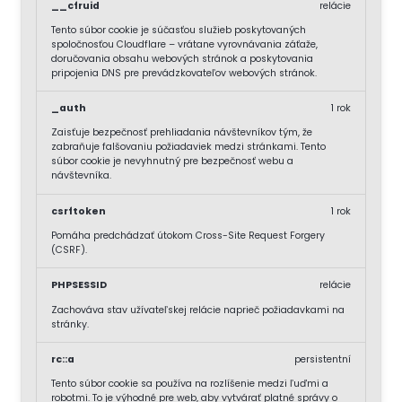
__cfruid
relácie
Tento súbor cookie je súčasťou služieb poskytovaných
spoločnosťou Cloudflare – vrátane vyrovnávania záťaže,
doručovania obsahu webových stránok a poskytovania
pripojenia DNS pre prevádzkovateľov webových stránok.
_auth
1 rok
Zaisťuje bezpečnosť prehliadania návštevníkov tým, že
zabraňuje falšovaniu požiadaviek medzi stránkami. Tento
súbor cookie je nevyhnutný pre bezpečnosť webu a
návštevníka.
csrftoken
1 rok
Pomáha predchádzať útokom Cross-Site Request Forgery
(CSRF).
PHPSESSID
relácie
Zachováva stav užívateľskej relácie naprieč požiadavkami na
stránky.
rc::a
persistentní
Tento súbor cookie sa používa na rozlíšenie medzi ľuďmi a
robotmi. To je výhodné pre web, aby vytvárať platné správy o