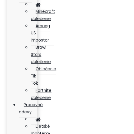
Minecraft
oblečenie
Among
US
Impostor
Brawl
Stars
oblečenie
Oblečenie
Tik
Tok
Fortnite
oblečenie
Pracovné
odevy
Detské
montérky