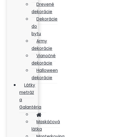
Drevené
dekorácie
Dekorácie
do
bytu
Army
dekorácie
Vianočné
dekorácie
Halloween
dekorácie
Látky
metráž
a
Galantéria
Maskáčová
látka
Monterkovina