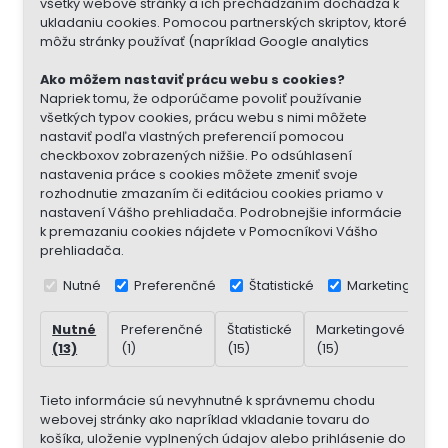
všetky webové stránky a ich prechádzaním dochádza k
ukladaniu cookies. Pomocou partnerských skriptov, ktoré
môžu stránky používať (napríklad Google analytics
Ako môžem nastaviť prácu webu s cookies?
Napriek tomu, že odporúčame povoliť používanie
všetkých typov cookies, prácu webu s nimi môžete
nastaviť podľa vlastných preferencií pomocou
checkboxov zobrazených nižšie. Po odsúhlasení
nastavenia práce s cookies môžete zmeniť svoje
rozhodnutie zmazaním či editáciou cookies priamo v
nastavení Vášho prehliadača. Podrobnejšie informácie
k premazaniu cookies nájdete v Pomocníkovi Vášho
prehliadača.
Nutné
Preferenčné
Štatistické
Marketingové
Nutné
Preferenčné
Štatistické
Marketingové
Ne
(13)
(1)
(15)
(15)
(7)
Tieto informácie sú nevyhnutné k správnemu chodu
webovej stránky ako napríklad vkladanie tovaru do
košíka, uloženie vyplnených údajov alebo prihlásenie do