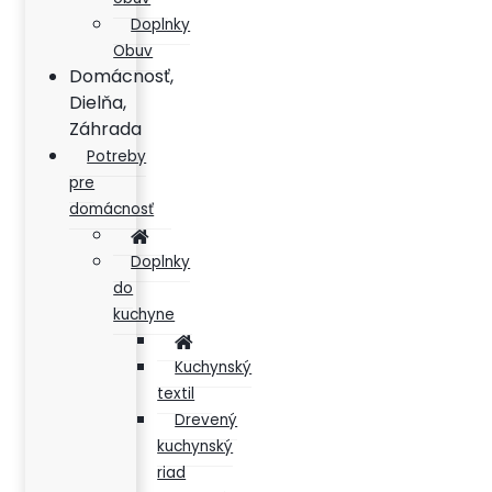
Doplnky
Obuv
Domácnosť,
Dielňa,
Záhrada
Potreby
pre
domácnosť
Doplnky
do
kuchyne
Kuchynský
textil
Drevený
kuchynský
riad