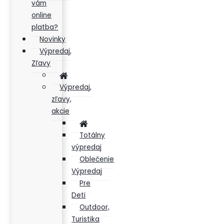
vám
online
platba?
Novinky
Výpredaj,
Zľavy
Výpredaj,
zľavy,
akcie
Totálny
výpredaj
Oblečenie
Výpredaj
Pre
Deti
Outdoor,
Turistika