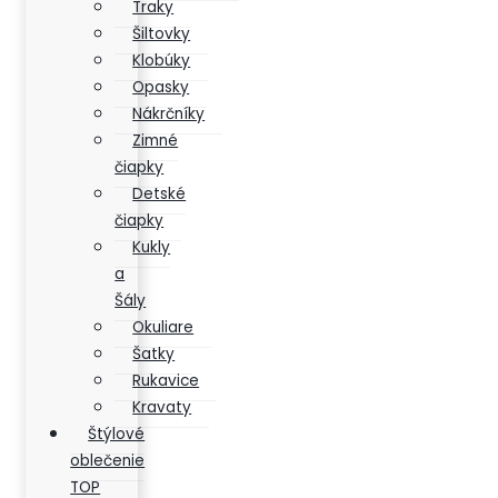
Traky
Šiltovky
Klobúky
Opasky
Nákrčníky
Zimné
čiapky
Detské
čiapky
Kukly
a
Šály
Okuliare
Šatky
Rukavice
Kravaty
Štýlové
oblečenie
TOP