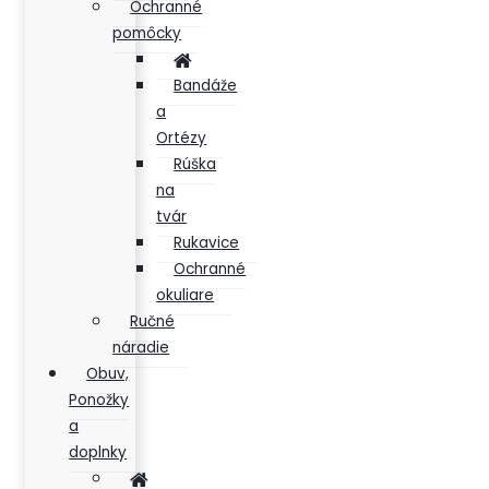
Ochranné
pomôcky
Bandáže
a
Ortézy
Rúška
na
tvár
Rukavice
Ochranné
okuliare
Ručné
náradie
Obuv,
Ponožky
a
doplnky