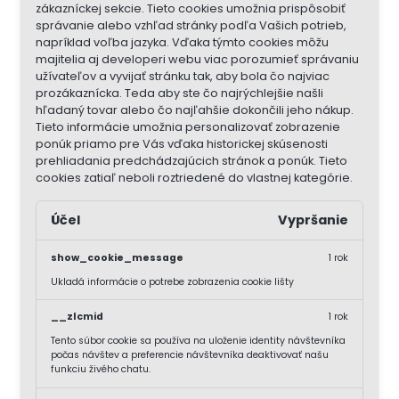
zákazníckej sekcie.
Tieto cookies umožnia prispôsobiť
správanie alebo vzhľad stránky podľa Vašich potrieb,
napríklad voľba jazyka.
Vďaka týmto cookies môžu
majitelia aj developeri webu viac porozumieť správaniu
užívateľov a vyvijať stránku tak, aby bola čo najviac
prozákaznícka. Teda aby ste čo najrýchlejšie našli
hľadaný tovar alebo čo najľahšie dokončili jeho nákup.
Tieto informácie umožnia personalizovať zobrazenie
ponúk priamo pre Vás vďaka historickej skúsenosti
prehliadania predchádzajúcich stránok a ponúk.
Tieto
cookies zatiaľ neboli roztriedené do vlastnej kategórie.
Účel
Vypršanie
show_cookie_message
1 rok
Ukladá informácie o potrebe zobrazenia cookie lišty
__zlcmid
1 rok
Tento súbor cookie sa používa na uloženie identity návštevníka
počas návštev a preferencie návštevníka deaktivovať našu
funkciu živého chatu.