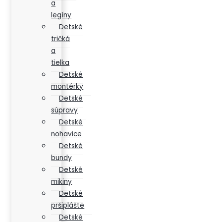
a
legíny
Detské
tričká
a
tielka
Detské
montérky
Detské
súpravy
Detské
nohavice
Detské
bundy
Detské
mikiny
Detské
pršiplášte
Detské