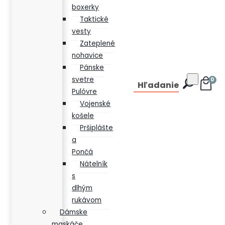
boxerky
Taktické
vesty
Zateplené
nohavice
Pánske
svetre
0
Hľadanie
Pulóvre
Vojenské
košele
Pršiplášte
a
Pončá
Nátelník
s
dlhým
rukávom
Dámske
maskáče