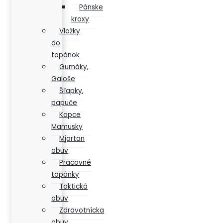
Pánske
kroxy
Vložky
do
topánok
Gumáky,
Galoše
Šľapky,
papuče
Kapce
Mamusky
Mjartan
obuv
Pracovné
topánky
Taktická
obuv
Zdravotnícka
obuv