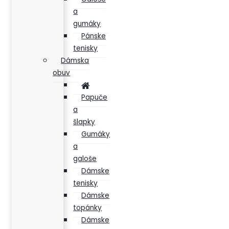
a
gumáky
Pánske
tenisky
Dámska
obuv
Papuče
a
šlapky
Gumáky
a
galoše
Dámske
tenisky
Dámske
topánky
Dámske