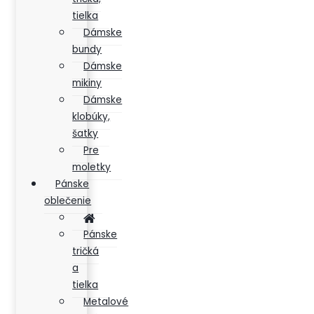
tielka
Dámske
bundy
Dámske
mikiny
Dámske
klobúky,
šatky
Pre
moletky
Pánske
oblečenie
Pánske
tričká
a
tielka
Metalové