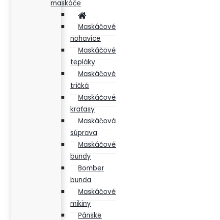
maskáče
Maskáčové
nohavice
Maskáčové
tepláky
Maskáčové
tričká
Maskáčové
kraťasy
Maskáčová
súprava
Maskáčové
bundy
Bomber
bunda
Maskáčové
mikiny
Pánske