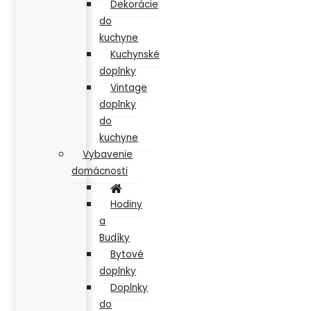
Dekorácie
do
kuchyne
Kuchynské
doplnky
Vintage
doplnky
do
kuchyne
Vybavenie
domácnosti
Hodiny
a
Budíky
Bytové
doplnky
Doplnky
do