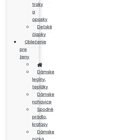
traky
a
opasky
Detské
čiapky
Oblečenie
pre
ženy
Dámske
legíny,
tepláky
Dámske
nohavice
Spodné
prádlo,
kraťasy
Dámske
tričká,