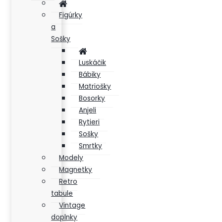
Figúrky
a
Sošky
Luskáčik
Bábiky
Matriošky
Bosorky
Anjeli
Rytieri
Sošky
Smrtky
Modely
Magnetky
Retro
tabule
Vintage
doplnky