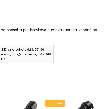
niť na opasok a protišmyková gumová zábrana, vhodná na
nTEX s.r.o. Lehota 623, 951 36
vensko, info@tifantex.sk, +421 918
 176
Top produkt