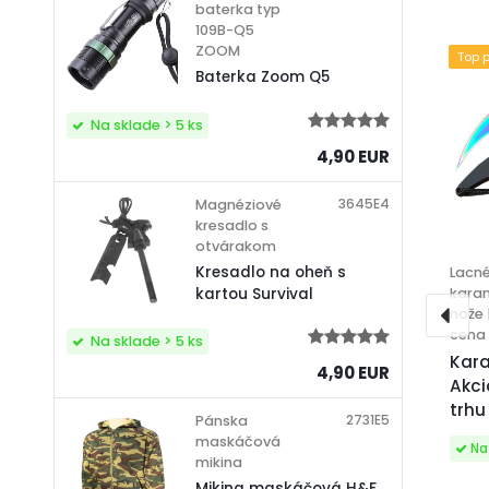
baterka typ
109B-Q5
ZOOM
Top 
Baterka Zoom Q5
Na sklade > 5 ks
4,90 EUR
3645E4
Magnéziové
kresadlo s
otvárakom
Kresadlo na oheň s
Lacn
kara
kartou Survival
nože 
cena
Na sklade > 5 ks
Kar
4,90 EUR
Akci
trhu
2731E5
Pánska
maskáčová
mikina
Mikina maskáčová H&F