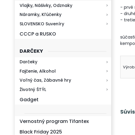
Vlajky, Nášivky, Odznaky
- prvé
- druhé
Náramky, Kľúčenky
- treti
SLOVENSKO Suveníry
CCCP a RUSKO
súčasť
kempova
DARČEKY
Darčeky
Výrob
Fajčenie, Alkohol
Voľný čas, Zábavné hry
Životný ŠTÝL
Gadget
Súvis
Vernostný program Tifantex
Black Friday 2025