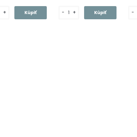
-
+
-
+