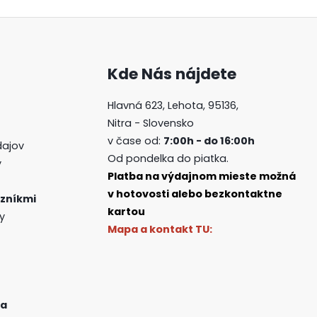
Kde Nás nájdete
Hlavná 623, Lehota, 95136,
Nitra - Slovensko
v čase od:
7:00h - do 16:00h
dajov
Od pondelka do piatka.
y
Platba na výdajnom mieste možná
v hotovosti alebo bezkontaktne
zníkmi
kartou
y
Mapa a kontakt TU:
ia