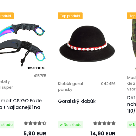
produkt
Top produkt
Top
é
4157E5
Mas
mbity
deti
Klobúk goral
0424E6
| super
vzor
pánsky
Det
ambit CS:GO Fade
Goralský klobúk
noh
a ! Najlacnejší na
110
14,90 EUR
5,90 EUR