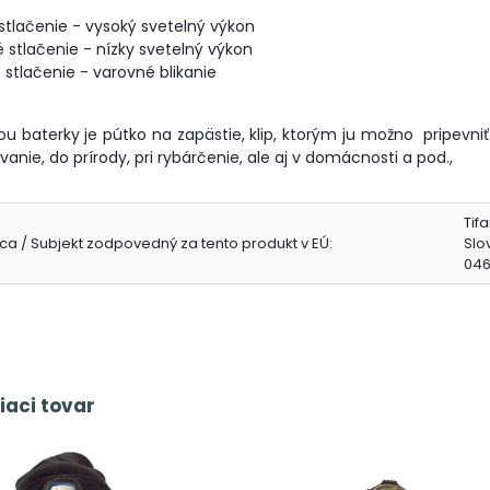
 stlačenie - vysoký svetelný výkon
 stlačenie - nízky svetelný výkon
e stlačenie - varovné blikanie
ou baterky je pútko na zapästie, klip, ktorým ju možno pripev
nie, do prírody, pri rybárčenie, ale aj v domácnosti a pod.,
Tifa
ca / Subjekt zodpovedný za tento produkt v EÚ:
Slo
046
iaci tovar