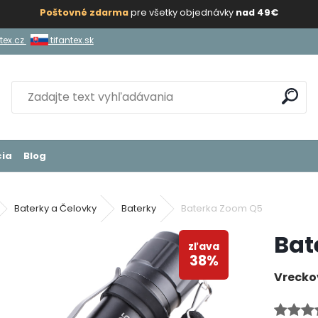
Poštovné zdarma
pre všetky objednávky
nad 49€
tex.cz
tifantex.sk
ia
Blog
Baterky a Čelovky
Baterky
Baterka Zoom Q5
Bat
zľava
38%
Vrecko