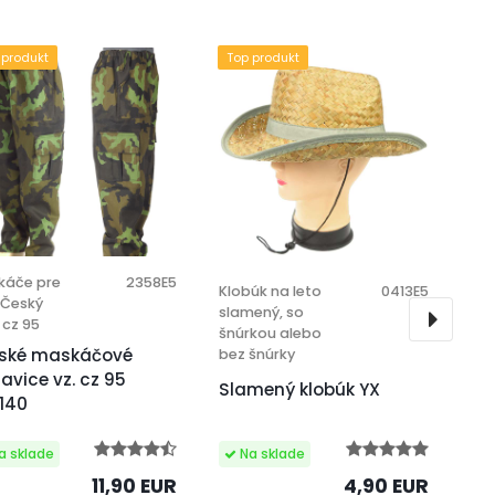
 produkt
Top produkt
káče pre
2358E5
Klobúk na leto
0413E5
 Český
slamený, so
 cz 95
šnúrkou alebo
ské maskáčové
bez šnúrky
avice vz. cz 95
Slamený klobúk YX
/140
11,90 EUR
4,90 EUR