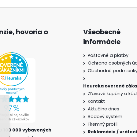
zie, hovoria o
Všeobecné
informácie
Poštovné a platby
Ochrana osobných ú
Obchodné podmienk
Heureka overené záka
Zľavové kupóny a kód
Kontakt
Aktuálne dnes
Bodový systém
Firemný profil
ko
100 000 vybavených
Reklamácie / vráten