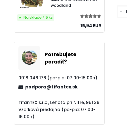
woodland
-
Na sklade > 5 ks
15,94 EUR
Potrebujete
poradiť?
0918 046 176 (po-pia: 07:00-15:00h)
podpora@tifantex.sk
TifanTEX s.r.o., Lehota pri Nitre, 951 36
Vzorková predajňa (po-pia: 07:00-
16:00h)