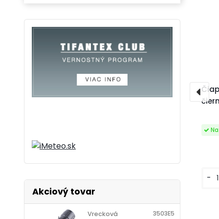
Čiap
čier
-
Akciový tovar
3503E5
Vrecková