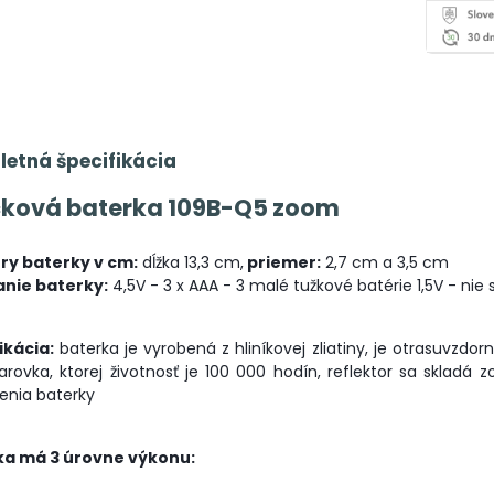
etná špecifikácia
cková baterka 109B-Q5 zoom
ry baterky v cm:
dĺžka 13,3 cm,
priemer:
2,7 cm a 3,5 cm
nie baterky:
4,5V - 3 x AAA - 3 malé tužkové batérie 1,5V - nie
ikácia:
baterka je vyrobená z hliníkovej zliatiny, je otrasuvzdor
iarovka, ktorej životnosť je 100 000 hodín, reflektor sa sklad
enia baterky
ka má 3 úrovne výkonu: