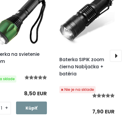
erka na svietenie
Pa
Baterka SIPIK zoom
om
čierna Nabíjačka +
batéria
Nie je na sklade
8,50 EUR
+
-
7,90 EUR