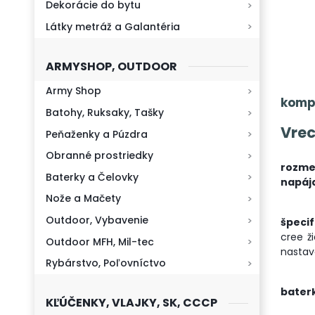
Dekorácie do bytu
Látky metráž a Galantéria
ARMYSHOP, OUTDOOR
Army Shop
kompl
Batohy, Ruksaky, Tašky
Vre
Peňaženky a Púzdra
Obranné prostriedky
rozme
Baterky a Čelovky
napája
Nože a Mačety
Outdoor, Vybavenie
špecif
cree ž
Outdoor MFH, Mil-tec
nastav
Rybárstvo, Poľovníctvo
bater
KĽÚČENKY, VLAJKY, SK, CCCP