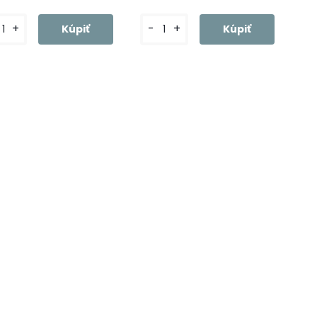
+
-
+