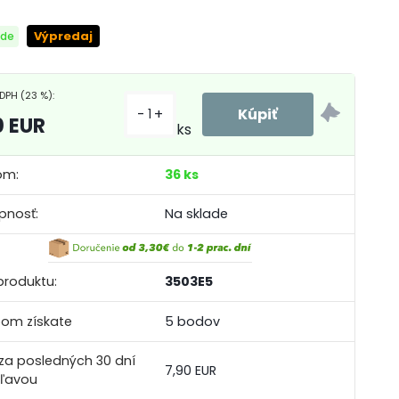
Výpredaj
DPH (23 %):
-
+
0 EUR
ks
om:
36 ks
pnosť:
Na sklade
produktu:
3503E5
om získate
5 bodov
za posledných 30 dní
7,90 EUR
zľavou