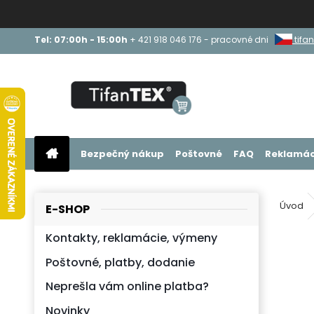
Tel: 07:00h - 15:00h
+ 421 918 046 176 - pracovné dni
tifan
Bezpečný nákup
Poštovné
FAQ
Reklamác
Úvod
E-SHOP
Kontakty, reklamácie, výmeny
Poštovné, platby, dodanie
Neprešla vám online platba?
Novinky