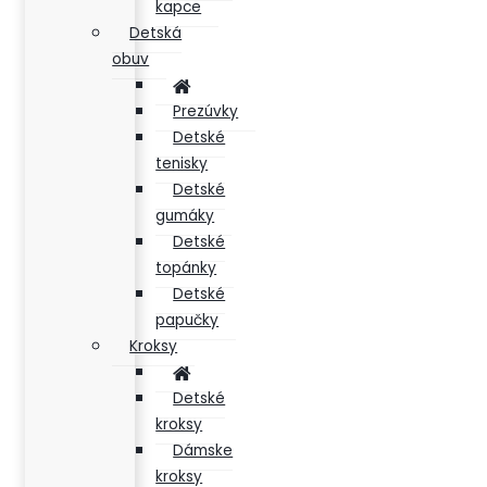
kapce
Detská
obuv
Prezúvky
Detské
tenisky
Detské
gumáky
Detské
topánky
Detské
papučky
Kroksy
Detské
kroksy
Dámske
kroksy