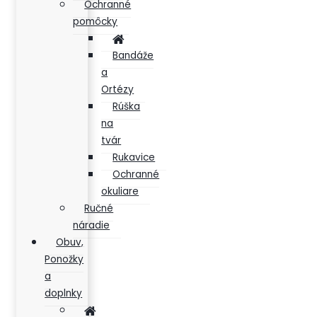
Ochranné
pomôcky
Bandáže
a
Ortézy
Rúška
na
tvár
Rukavice
Ochranné
okuliare
Ručné
náradie
Obuv,
Ponožky
a
doplnky