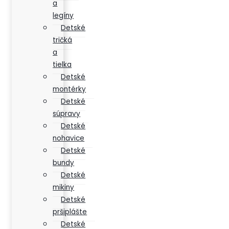
a
legíny
Detské
tričká
a
tielka
Detské
montérky
Detské
súpravy
Detské
nohavice
Detské
bundy
Detské
mikiny
Detské
pršiplášte
Detské