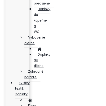
predsiene
Doplnky
do
kúpeľne
a
WC
Vybavenie
dieľne
Doplnky
do
dielne
Záhradné
náradie
Bytový
textil,
Doplnky
Deky