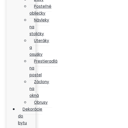
Posteľné
obliečky
Návleky
na
stoličky
Uteráky
a
osušky
Prestieradlá
na
postel
Záclony
na
okná
Obrusy
Dekorácie
do
bytu