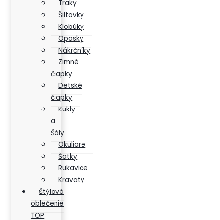
Traky
Šiltovky
Klobúky
Opasky
Nákrčníky
Zimné
čiapky
Detské
čiapky
Kukly
a
Šály
Okuliare
Šatky
Rukavice
Kravaty
Štýlové
oblečenie
TOP