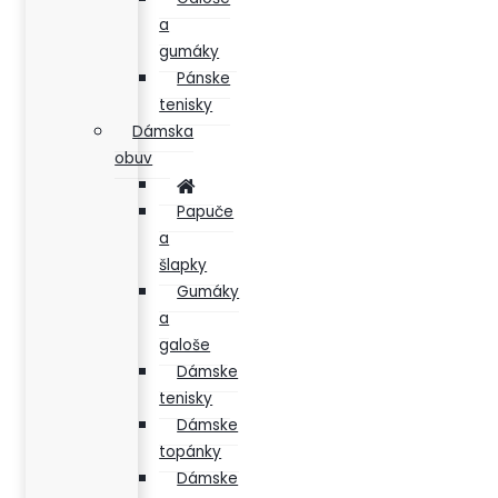
a
gumáky
Pánske
tenisky
Dámska
obuv
Papuče
a
šlapky
Gumáky
a
galoše
Dámske
tenisky
Dámske
topánky
Dámske