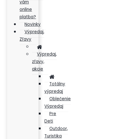
vám
online
platba?
Novinky
Výpredaj,
Zľavy
Výpredaj,
zľavy,
akcie
Totálny
výpredaj
Oblečenie
Výpredaj
Pre
Deti
Outdoor,
Turistika