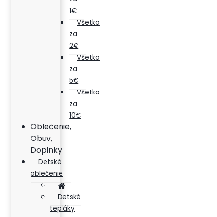
1€
Všetko
za
2€
Všetko
za
5€
Všetko
za
10€
Oblečenie,
Obuv,
Doplnky
Detské
oblečenie
Detské
tepláky