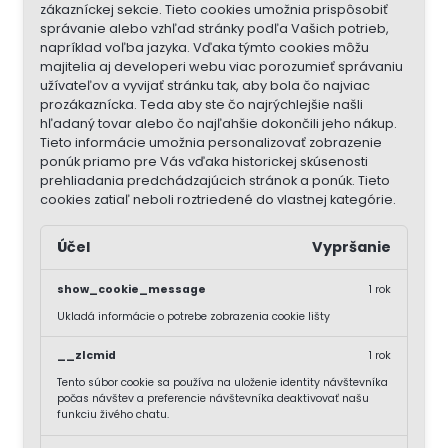
zákazníckej sekcie.
Tieto cookies umožnia prispôsobiť
správanie alebo vzhľad stránky podľa Vašich potrieb,
napríklad voľba jazyka.
Vďaka týmto cookies môžu
majitelia aj developeri webu viac porozumieť správaniu
užívateľov a vyvijať stránku tak, aby bola čo najviac
prozákaznícka. Teda aby ste čo najrýchlejšie našli
hľadaný tovar alebo čo najľahšie dokončili jeho nákup.
Tieto informácie umožnia personalizovať zobrazenie
ponúk priamo pre Vás vďaka historickej skúsenosti
prehliadania predchádzajúcich stránok a ponúk.
Tieto
cookies zatiaľ neboli roztriedené do vlastnej kategórie.
Účel
Vypršanie
show_cookie_message
1 rok
Ukladá informácie o potrebe zobrazenia cookie lišty
__zlcmid
1 rok
Tento súbor cookie sa používa na uloženie identity návštevníka
počas návštev a preferencie návštevníka deaktivovať našu
funkciu živého chatu.