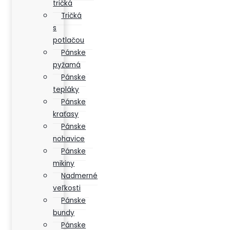
tričká
Tričká
s
potlačou
Pánske
pyžamá
Pánske
tepláky
Pánske
kraťasy
Pánske
nohavice
Pánske
mikiny
Nadmerné
veľkosti
Pánske
bundy
Pánske