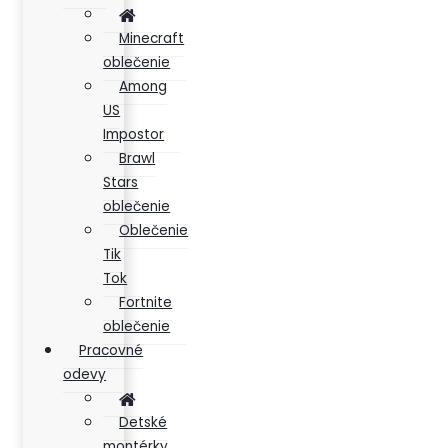
Minecraft
oblečenie
Among
US
Impostor
Brawl
Stars
oblečenie
Oblečenie
Tik
Tok
Fortnite
oblečenie
Pracovné
odevy
Detské
montérky