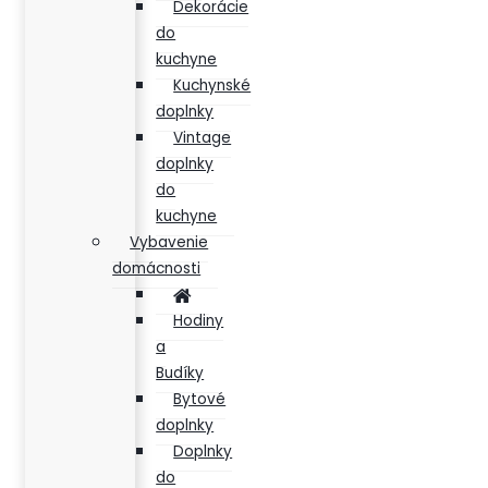
Dekorácie
do
kuchyne
Kuchynské
doplnky
Vintage
doplnky
do
kuchyne
Vybavenie
domácnosti
Hodiny
a
Budíky
Bytové
doplnky
Doplnky
do