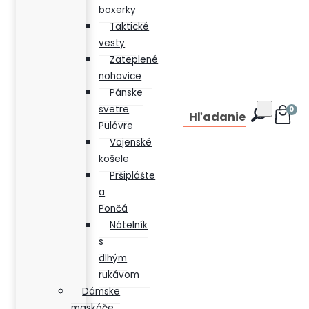
boxerky
Taktické
vesty
Zateplené
nohavice
Pánske
svetre
0
Hľadanie
Pulóvre
Vojenské
košele
Pršiplášte
a
Pončá
Nátelník
s
dlhým
rukávom
Dámske
maskáče