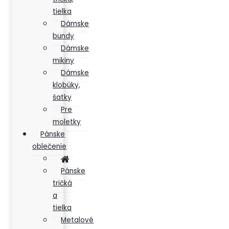
tielka
Dámske
bundy
Dámske
mikiny
Dámske
klobúky,
šatky
Pre
moletky
Pánske
oblečenie
Pánske
tričká
a
tielka
Metalové