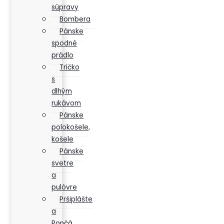
súpravy
Bombera
Pánske
spodné
prádlo
Tričko
s
dlhým
rukávom
Pánske
polokošele,
košele
Pánske
svetre
a
pulóvre
Pršiplášte
a
Pončá