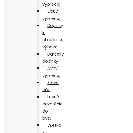
výpredaj
Obuv
výpredaj
Doplnky
k
oblečeniu,
výbava
Darčeky,
doplnky
Army
výpredaj
Zľava
dňa
Lacné
dekorácie
do
bytu
Všetko
za