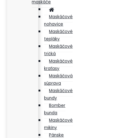
maskáče
Maskáčové
nohavice
Maskáčové
tepláky
Maskáčové
tričká
Maskáčové
kraťasy
Maskáčová
súprava
Maskáčové
bundy
Bomber
bunda
Maskáčové
mikiny
Pánske