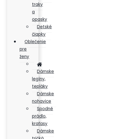
traky
a
opasky
Detské
čiapky
Oblečenie
pre
ženy
Dámske
legíny,
tepláky
Dámske
nohavice
Spodné
prádlo,
kraťasy
Dámske
tričká,