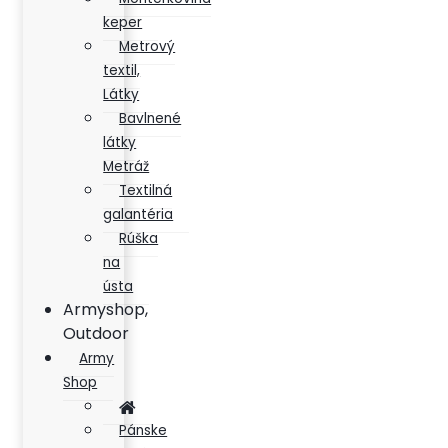
keper
Metrový
textil,
Látky
Bavlnené
látky
Metráž
Textilná
galantéria
Rúška
na
ústa
Armyshop,
Outdoor
Army
Shop
Pánske