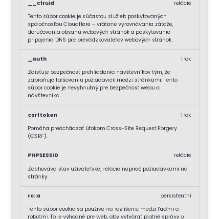
__cfruid
relácie
Tento súbor cookie je súčasťou služieb poskytovaných
spoločnosťou Cloudflare – vrátane vyrovnávania záťaže,
doručovania obsahu webových stránok a poskytovania
pripojenia DNS pre prevádzkovateľov webových stránok.
_auth
1 rok
Zaisťuje bezpečnosť prehliadania návštevníkov tým, že
zabraňuje falšovaniu požiadaviek medzi stránkami. Tento
súbor cookie je nevyhnutný pre bezpečnosť webu a
návštevníka.
csrftoken
1 rok
Pomáha predchádzať útokom Cross-Site Request Forgery
(CSRF).
PHPSESSID
relácie
Zachováva stav užívateľskej relácie naprieč požiadavkami na
stránky.
rc::a
persistentní
Tento súbor cookie sa používa na rozlíšenie medzi ľuďmi a
robotmi. To je výhodné pre web, aby vytvárať platné správy o