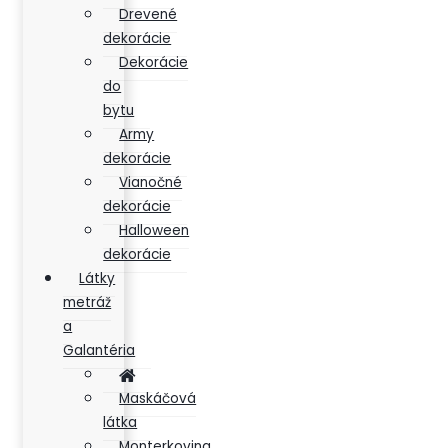
Drevené
dekorácie
Dekorácie
do
bytu
Army
dekorácie
Vianočné
dekorácie
Halloween
dekorácie
Látky
metráž
a
Galantéria
Maskáčová
látka
Monterkovina