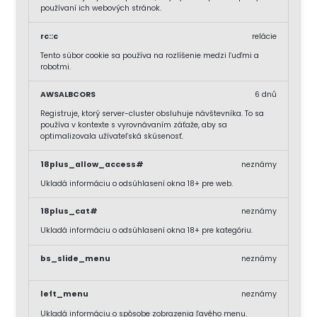
používaní ich webových stránok.
rc::c
relácie
Tento súbor cookie sa používa na rozlíšenie medzi ľuďmi a
robotmi.
AWSALBCORS
6 dnů
Registruje, ktorý server-cluster obsluhuje návštevníka. To sa
používa v kontexte s vyrovnávaním záťaže, aby sa
optimalizovala užívateľská skúsenosť.
18plus_allow_access#
neznámy
Ukladá informáciu o odsúhlasení okna 18+ pre web.
18plus_cat#
neznámy
Ukladá informáciu o odsúhlasení okna 18+ pre kategóriu.
bs_slide_menu
neznámy
left_menu
neznámy
Ukladá informáciu o spôsobe zobrazenia ľavého menu.