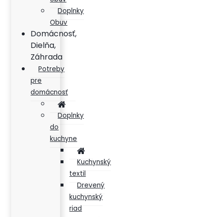
Doplnky
Obuv
Domácnosť,
Dielňa,
Záhrada
Potreby
pre
domácnosť
Doplnky
do
kuchyne
Kuchynský
textil
Drevený
kuchynský
riad