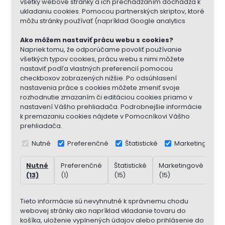
všetky webové stránky a ich prechádzaním dochádza k
ukladaniu cookies. Pomocou partnerských skriptov, ktoré
môžu stránky používať (napríklad Google analytics
Ako môžem nastaviť prácu webu s cookies?
Napriek tomu, že odporúčame povoliť používanie
všetkých typov cookies, prácu webu s nimi môžete
nastaviť podľa vlastných preferencií pomocou
checkboxov zobrazených nižšie. Po odsúhlasení
nastavenia práce s cookies môžete zmeniť svoje
rozhodnutie zmazaním či editáciou cookies priamo v
nastavení Vášho prehliadača. Podrobnejšie informácie
k premazaniu cookies nájdete v Pomocníkovi Vášho
prehliadača.
Nutné
Preferenčné
Štatistické
Marketingové
Nutné
Preferenčné
Štatistické
Marketingové
Ne
(13)
(1)
(15)
(15)
(7)
Tieto informácie sú nevyhnutné k správnemu chodu
webovej stránky ako napríklad vkladanie tovaru do
košíka, uloženie vyplnených údajov alebo prihlásenie do