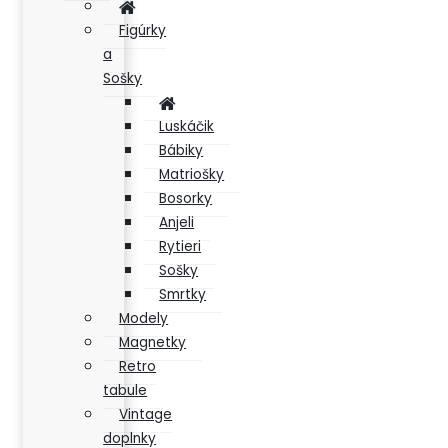
Figúrky
a
Sošky
Luskáčik
Bábiky
Matriošky
Bosorky
Anjeli
Rytieri
Sošky
Smrtky
Modely
Magnetky
Retro
tabule
Vintage
doplnky