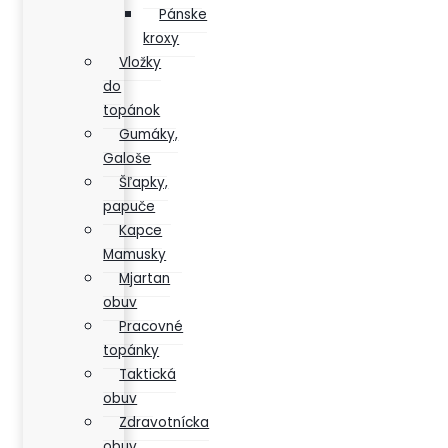
Pánske
kroxy
Vložky
do
topánok
Gumáky,
Galoše
Šľapky,
papuče
Kapce
Mamusky
Mjartan
obuv
Pracovné
topánky
Taktická
obuv
Zdravotnícka
obuv