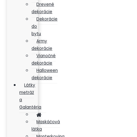
Drevené
dekorácie
Dekorácie
do
bytu
Army
dekorácie
Vianočné
dekorácie
Halloween
dekorácie
Látky
metráž
a
Galantéria
Maskáčová
látka
Monterkovina