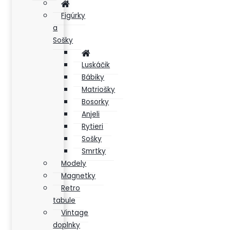
Figúrky
a
Sošky
Luskáčik
Bábiky
Matriošky
Bosorky
Anjeli
Rytieri
Sošky
Smrtky
Modely
Magnetky
Retro
tabule
Vintage
doplnky