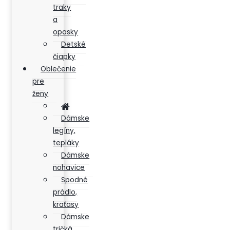
traky
a
opasky
Detské
čiapky
Oblečenie
pre
ženy
Dámske
legíny,
tepláky
Dámske
nohavice
Spodné
prádlo,
kraťasy
Dámske
tričká,