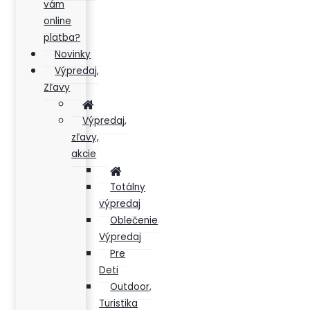
vám
online
platba?
Novinky
Výpredaj,
Zľavy
Výpredaj,
zľavy,
akcie
Totálny
výpredaj
Oblečenie
Výpredaj
Pre
Deti
Outdoor,
Turistika