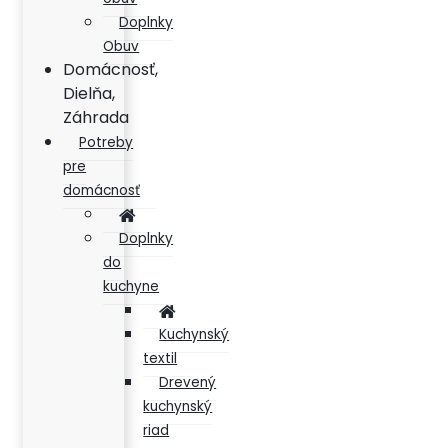
Doplnky
Obuv
Domácnosť,
Dielňa,
Záhrada
Potreby
pre
domácnosť
Doplnky
do
kuchyne
Kuchynský
textil
Drevený
kuchynský
riad