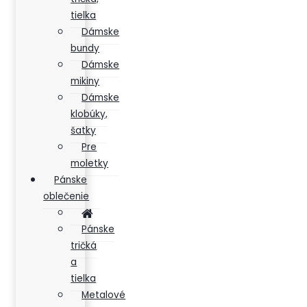
tielka
Dámske
bundy
Dámske
mikiny
Dámske
klobúky,
šatky
Pre
moletky
Pánske
oblečenie
Pánske
tričká
a
tielka
Metalové