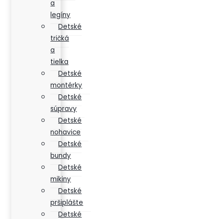
a
legíny
Detské
tričká
a
tielka
Detské
montérky
Detské
súpravy
Detské
nohavice
Detské
bundy
Detské
mikiny
Detské
pršiplášte
Detské