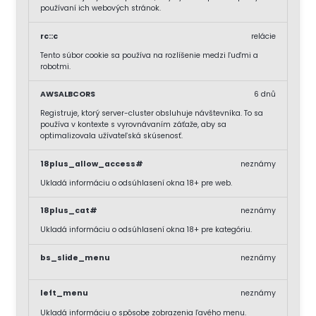
používaní ich webových stránok.
rc::c
relácie
Tento súbor cookie sa používa na rozlíšenie medzi ľuďmi a
robotmi.
AWSALBCORS
6 dnů
Registruje, ktorý server-cluster obsluhuje návštevníka. To sa
používa v kontexte s vyrovnávaním záťaže, aby sa
optimalizovala užívateľská skúsenosť.
18plus_allow_access#
neznámy
Ukladá informáciu o odsúhlasení okna 18+ pre web.
18plus_cat#
neznámy
Ukladá informáciu o odsúhlasení okna 18+ pre kategóriu.
bs_slide_menu
neznámy
left_menu
neznámy
Ukladá informáciu o spôsobe zobrazenia ľavého menu.