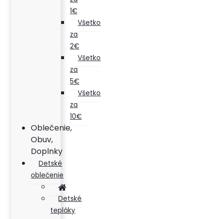
1€
Všetko
za
2€
Všetko
za
5€
Všetko
za
10€
Oblečenie,
Obuv,
Doplnky
Detské
oblečenie
Detské
tepláky