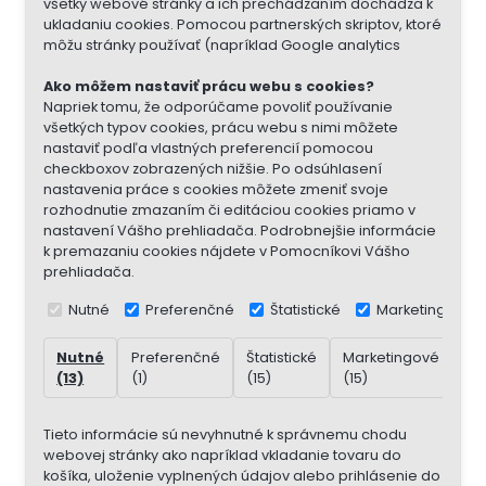
všetky webové stránky a ich prechádzaním dochádza k
ukladaniu cookies. Pomocou partnerských skriptov, ktoré
môžu stránky používať (napríklad Google analytics
Ako môžem nastaviť prácu webu s cookies?
Napriek tomu, že odporúčame povoliť používanie
všetkých typov cookies, prácu webu s nimi môžete
nastaviť podľa vlastných preferencií pomocou
checkboxov zobrazených nižšie. Po odsúhlasení
nastavenia práce s cookies môžete zmeniť svoje
rozhodnutie zmazaním či editáciou cookies priamo v
nastavení Vášho prehliadača. Podrobnejšie informácie
k premazaniu cookies nájdete v Pomocníkovi Vášho
prehliadača.
Nutné
Preferenčné
Štatistické
Marketingové
Nutné
Preferenčné
Štatistické
Marketingové
Ne
(13)
(1)
(15)
(15)
(7)
Tieto informácie sú nevyhnutné k správnemu chodu
webovej stránky ako napríklad vkladanie tovaru do
košíka, uloženie vyplnených údajov alebo prihlásenie do