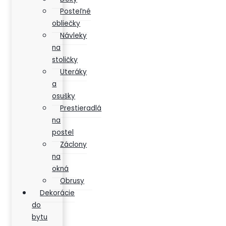
Posteľné
obliečky
Návleky
na
stoličky
Uteráky
a
osušky
Prestieradlá
na
postel
Záclony
na
okná
Obrusy
Dekorácie
do
bytu