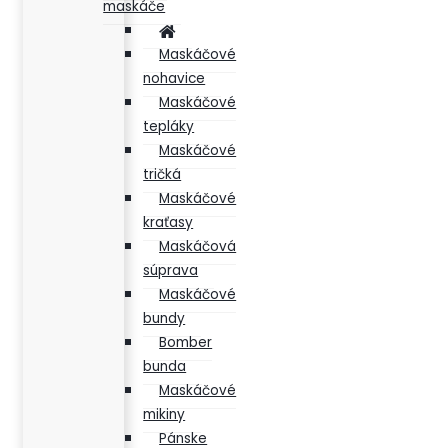
maskáče
Maskáčové
nohavice
Maskáčové
tepláky
Maskáčové
tričká
Maskáčové
kraťasy
Maskáčová
súprava
Maskáčové
bundy
Bomber
bunda
Maskáčové
mikiny
Pánske