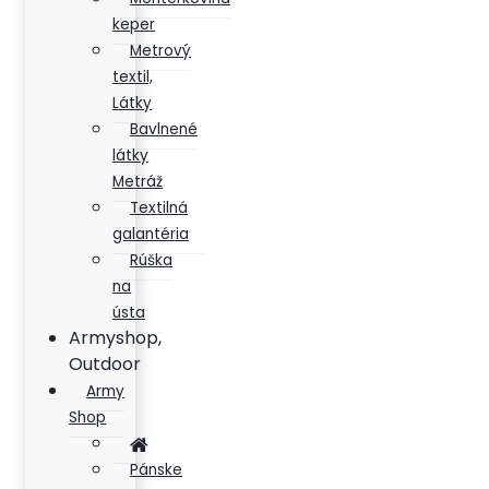
keper
Metrový
textil,
Látky
Bavlnené
látky
Metráž
Textilná
galantéria
Rúška
na
ústa
Armyshop,
Outdoor
Army
Shop
Pánske