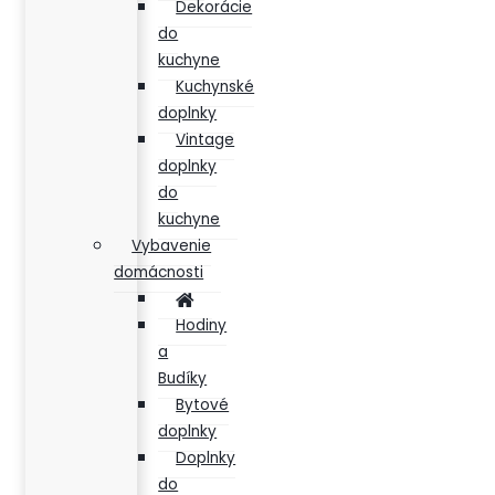
Dekorácie
do
kuchyne
Kuchynské
doplnky
Vintage
doplnky
do
kuchyne
Vybavenie
domácnosti
Hodiny
a
Budíky
Bytové
doplnky
Doplnky
do