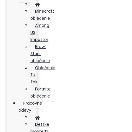
Minecraft
oblečenie
Among
US
Impostor
Brawl
Stars
oblečenie
Oblečenie
Tik
Tok
Fortnite
oblečenie
Pracovné
odevy
Detské
montérky