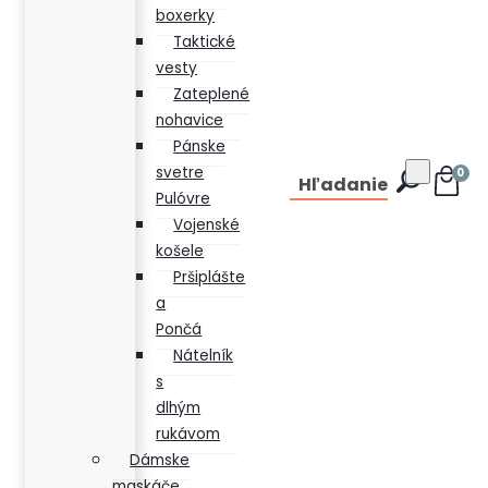
boxerky
Taktické
vesty
Zateplené
nohavice
Pánske
svetre
0
Hľadanie
Pulóvre
Vojenské
košele
Pršiplášte
a
Pončá
Nátelník
s
dlhým
rukávom
Dámske
maskáče