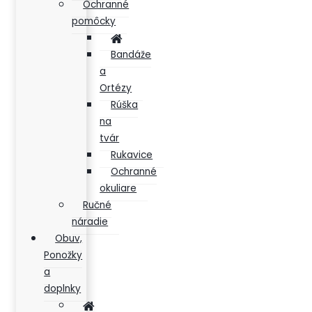
Ochranné
pomôcky
Bandáže
a
Ortézy
Rúška
na
tvár
Rukavice
Ochranné
okuliare
Ručné
náradie
Obuv,
Ponožky
a
doplnky