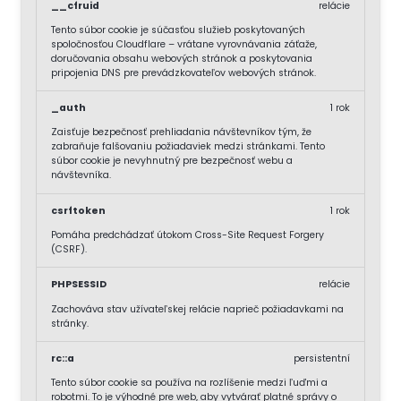
__cfruid
relácie
Tento súbor cookie je súčasťou služieb poskytovaných
spoločnosťou Cloudflare – vrátane vyrovnávania záťaže,
doručovania obsahu webových stránok a poskytovania
pripojenia DNS pre prevádzkovateľov webových stránok.
_auth
1 rok
Zaisťuje bezpečnosť prehliadania návštevníkov tým, že
zabraňuje falšovaniu požiadaviek medzi stránkami. Tento
súbor cookie je nevyhnutný pre bezpečnosť webu a
návštevníka.
csrftoken
1 rok
Pomáha predchádzať útokom Cross-Site Request Forgery
(CSRF).
PHPSESSID
relácie
Zachováva stav užívateľskej relácie naprieč požiadavkami na
stránky.
rc::a
persistentní
Tento súbor cookie sa používa na rozlíšenie medzi ľuďmi a
robotmi. To je výhodné pre web, aby vytvárať platné správy o