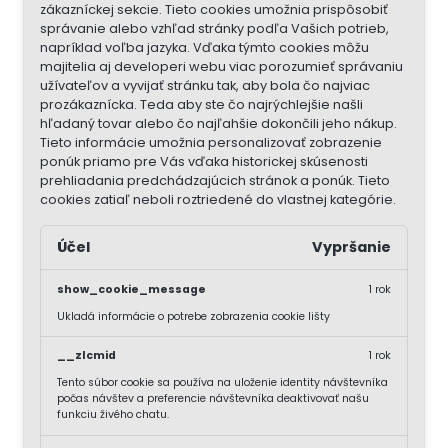
zákazníckej sekcie.
Tieto cookies umožnia prispôsobiť
správanie alebo vzhľad stránky podľa Vašich potrieb,
napríklad voľba jazyka.
Vďaka týmto cookies môžu
majitelia aj developeri webu viac porozumieť správaniu
užívateľov a vyvijať stránku tak, aby bola čo najviac
prozákaznícka. Teda aby ste čo najrýchlejšie našli
hľadaný tovar alebo čo najľahšie dokončili jeho nákup.
Tieto informácie umožnia personalizovať zobrazenie
ponúk priamo pre Vás vďaka historickej skúsenosti
prehliadania predchádzajúcich stránok a ponúk.
Tieto
cookies zatiaľ neboli roztriedené do vlastnej kategórie.
Účel
Vypršanie
show_cookie_message
1 rok
Ukladá informácie o potrebe zobrazenia cookie lišty
__zlcmid
1 rok
Tento súbor cookie sa používa na uloženie identity návštevníka
počas návštev a preferencie návštevníka deaktivovať našu
funkciu živého chatu.