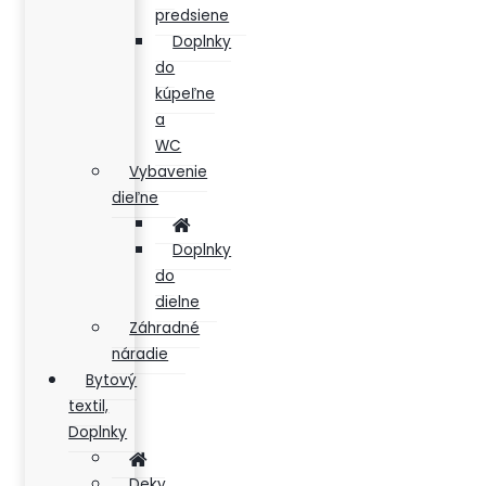
predsiene
Doplnky
do
kúpeľne
a
WC
Vybavenie
dieľne
Doplnky
do
dielne
Záhradné
náradie
Bytový
textil,
Doplnky
Deky