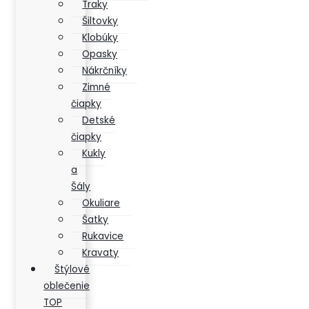
Traky
Šiltovky
Klobúky
Opasky
Nákrčníky
Zimné
čiapky
Detské
čiapky
Kukly
a
Šály
Okuliare
Šatky
Rukavice
Kravaty
Štýlové
oblečenie
TOP