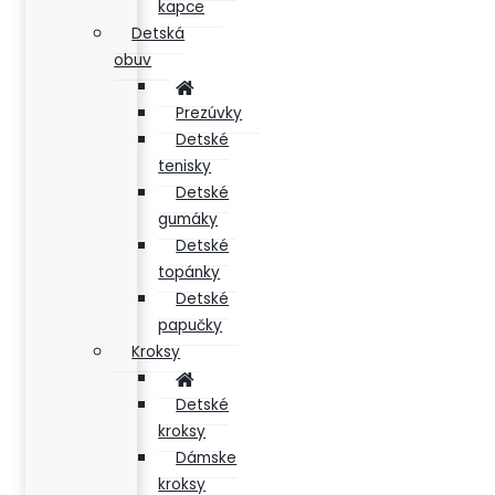
kapce
Detská
obuv
Prezúvky
Detské
tenisky
Detské
gumáky
Detské
topánky
Detské
papučky
Kroksy
Detské
kroksy
Dámske
kroksy