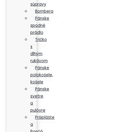
súpravy
Bombera
Pánske
spodné
prádlo
Tričko
s
dlhým
rukávom
Pánske
polokošele,
košele
Pánske
svetre
a
pulóvre
Pršiplášte
a
Pončá