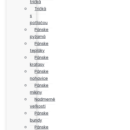
tričká
Tričká
s
potlačou
Pánske
pyžamá
Pánske
tepláky
Pánske
kraťasy
Pánske
nohavice
Pánske
mikiny
Nadmerné
veľkosti
Pánske
bundy
Pánske