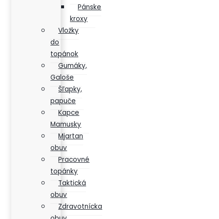
Pánske
kroxy
Vložky
do
topánok
Gumáky,
Galoše
Šľapky,
papuče
Kapce
Mamusky
Mjartan
obuv
Pracovné
topánky
Taktická
obuv
Zdravotnícka
obuv