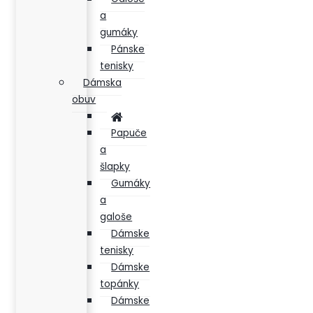
a
gumáky
Pánske
tenisky
Dámska
obuv
Papuče
a
šlapky
Gumáky
a
galoše
Dámske
tenisky
Dámske
topánky
Dámske