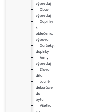
výpredaj
Obuv
výpredaj
Doplnky
k
oblečeniu,
výbava
Darčeky,
doplnky
Army
výpredaj
Zľava
dňa
Lacné
dekorácie
do
bytu
Všetko
za