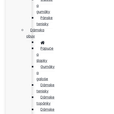
a
gumáky
Pánske
tenisky
Dámska
obuv
Papuče
a
šlapky
Gumáky
a
galoše
Dámske
tenisky
Dámske
topánky
Dámske