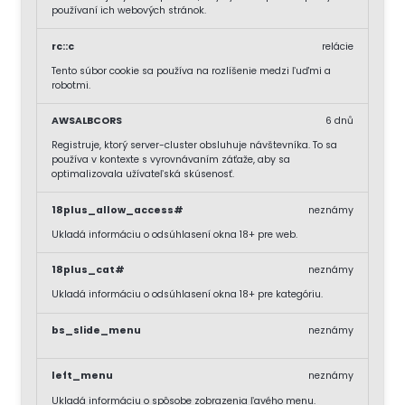
používaní ich webových stránok.
rc::c
relácie
Tento súbor cookie sa používa na rozlíšenie medzi ľuďmi a
robotmi.
AWSALBCORS
6 dnů
Registruje, ktorý server-cluster obsluhuje návštevníka. To sa
používa v kontexte s vyrovnávaním záťaže, aby sa
optimalizovala užívateľská skúsenosť.
18plus_allow_access#
neznámy
Ukladá informáciu o odsúhlasení okna 18+ pre web.
18plus_cat#
neznámy
Ukladá informáciu o odsúhlasení okna 18+ pre kategóriu.
bs_slide_menu
neznámy
left_menu
neznámy
Ukladá informáciu o spôsobe zobrazenia ľavého menu.