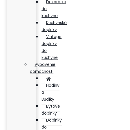
Dekorácie
do
kuchyne
Kuchynské
doplnky
Vintage
doplnky
do
kuchyne
Vybavenie
domácnosti
Hodiny
a
Budíky
Bytové
doplnky
Doplnky
do