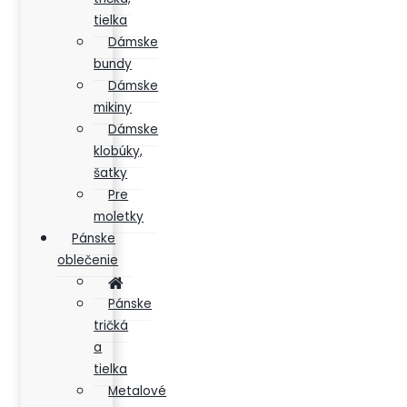
tielka
Dámske
bundy
Dámske
mikiny
Dámske
klobúky,
šatky
Pre
moletky
Pánske
oblečenie
Pánske
tričká
a
tielka
Metalové