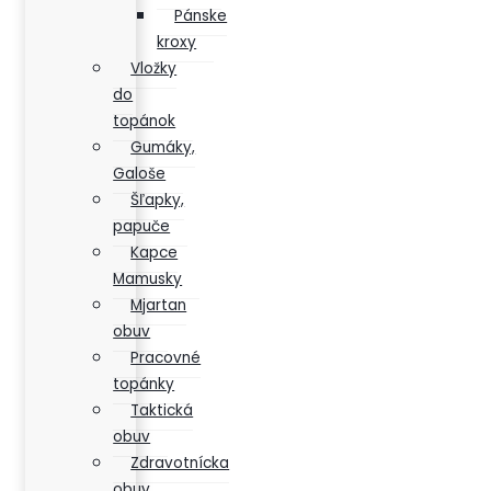
Pánske
kroxy
Vložky
do
topánok
Gumáky,
Galoše
Šľapky,
papuče
Kapce
Mamusky
Mjartan
obuv
Pracovné
topánky
Taktická
obuv
Zdravotnícka
obuv