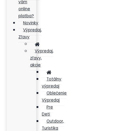
vám
online
platba?
Novinky
Výpredaj,
Zľavy
Výpredaj,
zľavy,
akcie
Totálny
výpredaj
Oblečenie
Výpredaj
Pre
Deti
Outdoor,
Turistika