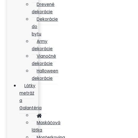
Drevené
dekorácie
Dekorácie
do
bytu
Army
dekorácie
Vianočné
dekorácie
Halloween
dekorácie
Látky
metráž
a
Galantéria
Maskáčová
látka
Monterkovina