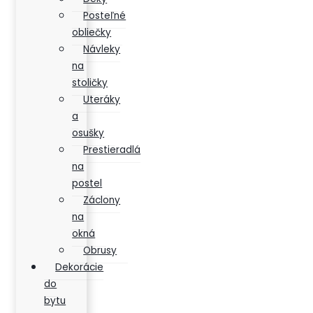
Posteľné
obliečky
Návleky
na
stoličky
Uteráky
a
osušky
Prestieradlá
na
postel
Záclony
na
okná
Obrusy
Dekorácie
do
bytu