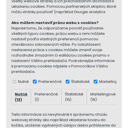
všetky webové stránky a ich prechádzaním dochádza k
ukladaniu cookies. Pomocou partnerských skriptov, ktoré
môžu stránky používať (napríklad Google analytics
Ako môžem nastaviť prácu webu s cookies?
Napriek tomu, že odporúčame povoliť používanie
všetkých typov cookies, prácu webu s nimi môžete
nastaviť podľa vlastných preferencií pomocou
checkboxov zobrazených nižšie. Po odsúhlasení
nastavenia práce s cookies môžete zmeniť svoje
rozhodnutie zmazaním či editáciou cookies priamo v
nastavení Vášho prehliadača. Podrobnejšie informácie
k premazaniu cookies nájdete v Pomocníkovi Vášho
prehliadača.
Nutné
Preferenčné
Štatistické
Marketingové
Nutné
Preferenčné
Štatistické
Marketingové
Ne
(13)
(1)
(15)
(15)
(7)
Tieto informácie sú nevyhnutné k správnemu chodu
webovej stránky ako napríklad vkladanie tovaru do
košíka, uloženie vyplnených údajov alebo prihlásenie do