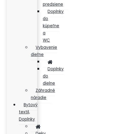
predsiene
Doplnky
do
kúpeľne
a
WC
Vybavenie
dieľne
Doplnky
do
dielne
Záhradné
náradie
Bytový
textil,
Doplnky
Deky