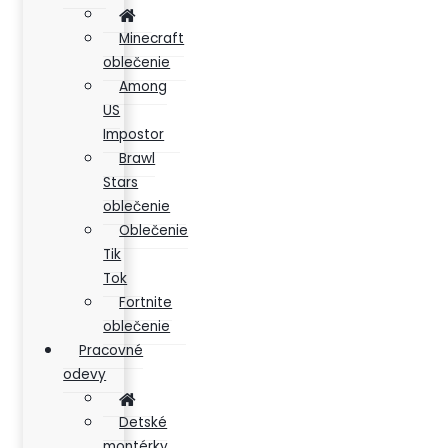
Minecraft
oblečenie
Among
US
Impostor
Brawl
Stars
oblečenie
Oblečenie
Tik
Tok
Fortnite
oblečenie
Pracovné
odevy
Detské
montérky