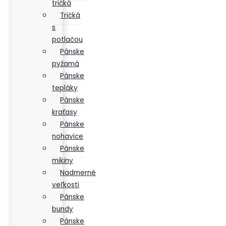
tričká
Tričká
s
potlačou
Pánske
pyžamá
Pánske
tepláky
Pánske
kraťasy
Pánske
nohavice
Pánske
mikiny
Nadmerné
veľkosti
Pánske
bundy
Pánske