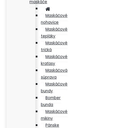
maskáče
Maskáčové
nohavice
Maskáčové
tepláky
Maskáčové
tričká
Maskáčové
kraťasy
Maskáčová
súprava
Maskáčové
bundy
Bomber
bunda
Maskáčové
mikiny
Pánske