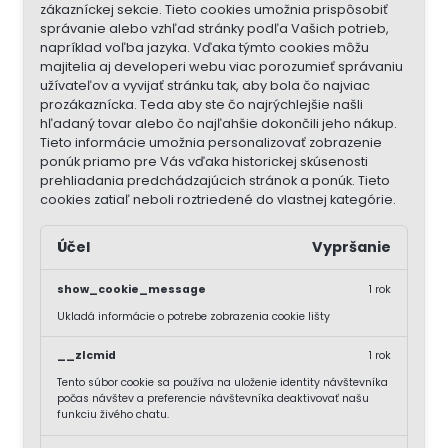
zákazníckej sekcie.
Tieto cookies umožnia prispôsobiť
správanie alebo vzhľad stránky podľa Vašich potrieb,
napríklad voľba jazyka.
Vďaka týmto cookies môžu
majitelia aj developeri webu viac porozumieť správaniu
užívateľov a vyvijať stránku tak, aby bola čo najviac
prozákaznícka. Teda aby ste čo najrýchlejšie našli
hľadaný tovar alebo čo najľahšie dokončili jeho nákup.
Tieto informácie umožnia personalizovať zobrazenie
ponúk priamo pre Vás vďaka historickej skúsenosti
prehliadania predchádzajúcich stránok a ponúk.
Tieto
cookies zatiaľ neboli roztriedené do vlastnej kategórie.
Účel
Vypršanie
show_cookie_message
1 rok
Ukladá informácie o potrebe zobrazenia cookie lišty
__zlcmid
1 rok
Tento súbor cookie sa používa na uloženie identity návštevníka
počas návštev a preferencie návštevníka deaktivovať našu
funkciu živého chatu.