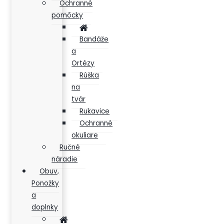
Ochranné
pomôcky
Bandáže
a
Ortézy
Rúška
na
tvár
Rukavice
Ochranné
okuliare
Ručné
náradie
Obuv,
Ponožky
a
doplnky