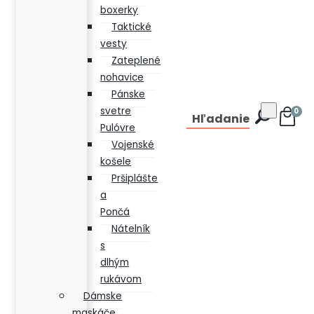
boxerky
Taktické
vesty
Zateplené
nohavice
Pánske
svetre
0
Hľadanie
Pulóvre
Vojenské
košele
Pršiplášte
a
Pončá
Nátelník
s
dlhým
rukávom
Dámske
maskáče