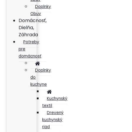
Doplnky
Obuv
Domácnosť,
Dielňa,
Záhrada
Potreby
pre
domácnosť
Doplnky
do
kuchyne
Kuchynský
textil
Drevený
kuchynský
riad