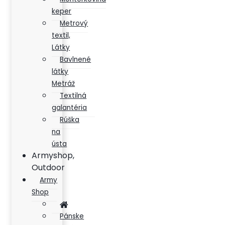
keper
Metrový
textil,
Látky
Bavlnené
látky
Metráž
Textilná
galantéria
Rúška
na
ústa
Armyshop,
Outdoor
Army
Shop
Pánske