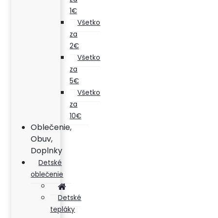
1€
Všetko
za
2€
Všetko
za
5€
Všetko
za
10€
Oblečenie,
Obuv,
Doplnky
Detské
oblečenie
Detské
tepláky