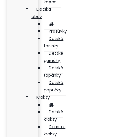
kapce
Detská
obuv
Prezúvky
Detské
tenisky
Detské
gumáky
Detské
topánky
Detské
papučky
Kroksy
Detské
kroksy
Dámske
kroksy