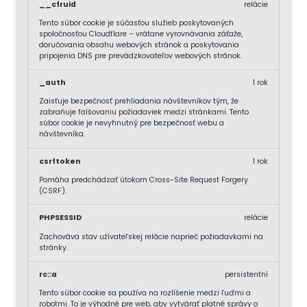
__cfruid
relácie
Tento súbor cookie je súčasťou služieb poskytovaných
spoločnosťou Cloudflare – vrátane vyrovnávania záťaže,
doručovania obsahu webových stránok a poskytovania
pripojenia DNS pre prevádzkovateľov webových stránok.
_auth
1 rok
Zaisťuje bezpečnosť prehliadania návštevníkov tým, že
zabraňuje falšovaniu požiadaviek medzi stránkami. Tento
súbor cookie je nevyhnutný pre bezpečnosť webu a
návštevníka.
csrftoken
1 rok
Pomáha predchádzať útokom Cross-Site Request Forgery
(CSRF).
PHPSESSID
relácie
Zachováva stav užívateľskej relácie naprieč požiadavkami na
stránky.
rc::a
persistentní
Tento súbor cookie sa používa na rozlíšenie medzi ľuďmi a
robotmi. To je výhodné pre web, aby vytvárať platné správy o