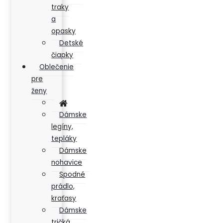
traky
a
opasky
Detské
čiapky
Oblečenie
pre
ženy
Dámske
legíny,
tepláky
Dámske
nohavice
Spodné
prádlo,
kraťasy
Dámske
tričká,