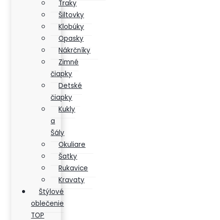
Traky
Šiltovky
Klobúky
Opasky
Nákrčníky
Zimné
čiapky
Detské
čiapky
Kukly
a
Šály
Okuliare
Šatky
Rukavice
Kravaty
Štýlové
oblečenie
TOP