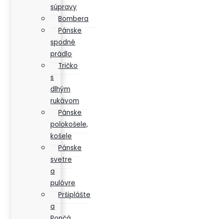
súpravy
Bombera
Pánske
spodné
prádlo
Tričko
s
dlhým
rukávom
Pánske
polokošele,
košele
Pánske
svetre
a
pulóvre
Pršiplášte
a
Pončá