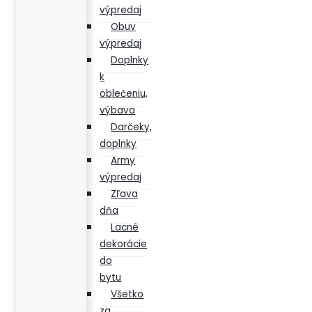
výpredaj
Obuv
výpredaj
Doplnky
k
oblečeniu,
výbava
Darčeky,
doplnky
Army
výpredaj
Zľava
dňa
Lacné
dekorácie
do
bytu
Všetko
za