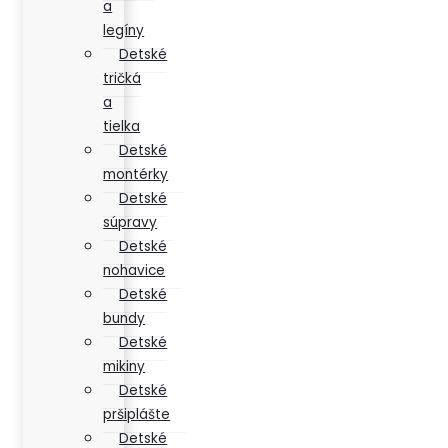
a
legíny
Detské
tričká
a
tielka
Detské
montérky
Detské
súpravy
Detské
nohavice
Detské
bundy
Detské
mikiny
Detské
pršiplášte
Detské