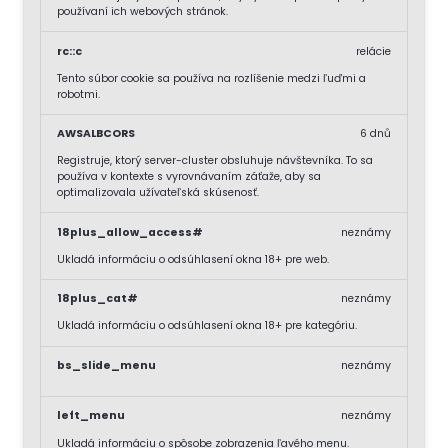
používaní ich webových stránok.
rc::c
relácie
Tento súbor cookie sa používa na rozlíšenie medzi ľuďmi a
robotmi.
AWSALBCORS
6 dnů
Registruje, ktorý server-cluster obsluhuje návštevníka. To sa
používa v kontexte s vyrovnávaním záťaže, aby sa
optimalizovala užívateľská skúsenosť.
18plus_allow_access#
neznámy
Ukladá informáciu o odsúhlasení okna 18+ pre web.
18plus_cat#
neznámy
Ukladá informáciu o odsúhlasení okna 18+ pre kategóriu.
bs_slide_menu
neznámy
left_menu
neznámy
Ukladá informáciu o spôsobe zobrazenia ľavého menu.