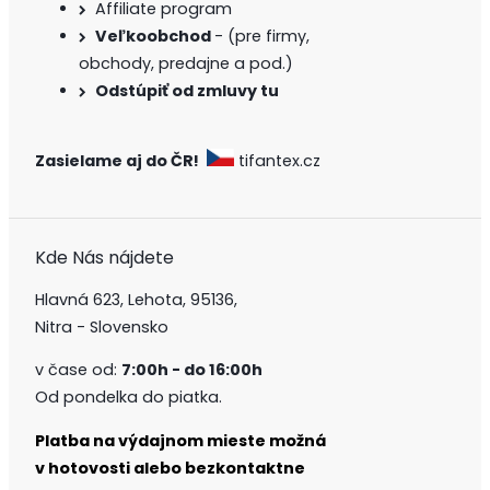
Affiliate program
Veľkoobchod
- (pre firmy,
obchody, predajne a pod.)
Odstúpiť od zmluvy tu
Zasielame aj do ČR!
tifantex.cz
Kde Nás nájdete
Hlavná 623, Lehota, 95136,
Nitra - Slovensko
v čase od:
7:00h - do 16:00h
Od pondelka do piatka.
Platba na výdajnom mieste možná
v hotovosti alebo bezkontaktne