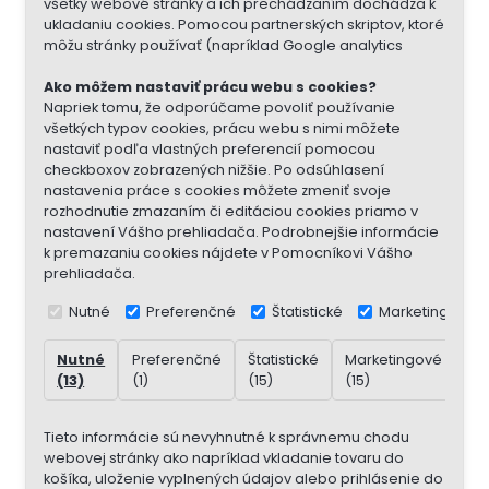
všetky webové stránky a ich prechádzaním dochádza k
ukladaniu cookies. Pomocou partnerských skriptov, ktoré
môžu stránky používať (napríklad Google analytics
Ako môžem nastaviť prácu webu s cookies?
Napriek tomu, že odporúčame povoliť používanie
všetkých typov cookies, prácu webu s nimi môžete
nastaviť podľa vlastných preferencií pomocou
checkboxov zobrazených nižšie. Po odsúhlasení
nastavenia práce s cookies môžete zmeniť svoje
rozhodnutie zmazaním či editáciou cookies priamo v
nastavení Vášho prehliadača. Podrobnejšie informácie
k premazaniu cookies nájdete v Pomocníkovi Vášho
prehliadača.
Nutné
Preferenčné
Štatistické
Marketingové
Nutné
Preferenčné
Štatistické
Marketingové
Ne
(13)
(1)
(15)
(15)
(7)
Tieto informácie sú nevyhnutné k správnemu chodu
webovej stránky ako napríklad vkladanie tovaru do
košíka, uloženie vyplnených údajov alebo prihlásenie do