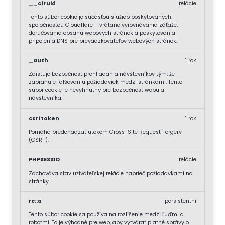
__cfruid
relácie
Tento súbor cookie je súčasťou služieb poskytovaných
spoločnosťou Cloudflare – vrátane vyrovnávania záťaže,
doručovania obsahu webových stránok a poskytovania
pripojenia DNS pre prevádzkovateľov webových stránok.
_auth
1 rok
Zaisťuje bezpečnosť prehliadania návštevníkov tým, že
zabraňuje falšovaniu požiadaviek medzi stránkami. Tento
súbor cookie je nevyhnutný pre bezpečnosť webu a
návštevníka.
csrftoken
1 rok
Pomáha predchádzať útokom Cross-Site Request Forgery
(CSRF).
PHPSESSID
relácie
Zachováva stav užívateľskej relácie naprieč požiadavkami na
stránky.
rc::a
persistentní
Tento súbor cookie sa používa na rozlíšenie medzi ľuďmi a
robotmi. To je výhodné pre web, aby vytvárať platné správy o