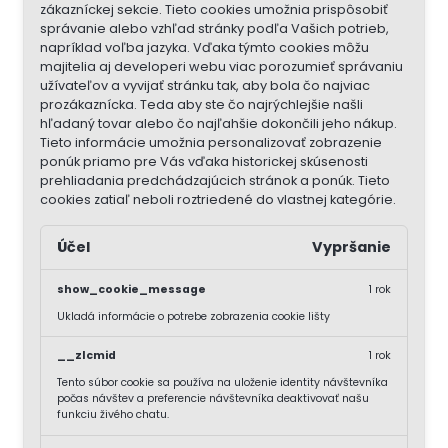
zákazníckej sekcie.
Tieto cookies umožnia prispôsobiť
správanie alebo vzhľad stránky podľa Vašich potrieb,
napríklad voľba jazyka.
Vďaka týmto cookies môžu
majitelia aj developeri webu viac porozumieť správaniu
užívateľov a vyvijať stránku tak, aby bola čo najviac
prozákaznícka. Teda aby ste čo najrýchlejšie našli
hľadaný tovar alebo čo najľahšie dokončili jeho nákup.
Tieto informácie umožnia personalizovať zobrazenie
ponúk priamo pre Vás vďaka historickej skúsenosti
prehliadania predchádzajúcich stránok a ponúk.
Tieto
cookies zatiaľ neboli roztriedené do vlastnej kategórie.
Účel
Vypršanie
show_cookie_message
1 rok
Ukladá informácie o potrebe zobrazenia cookie lišty
__zlcmid
1 rok
Tento súbor cookie sa používa na uloženie identity návštevníka
počas návštev a preferencie návštevníka deaktivovať našu
funkciu živého chatu.